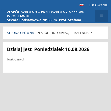
LOGOWANIE
ZESPÓŁ SZKOLNO – PRZEDSZKOLNY Nr 11 we
WROCŁAWIU
Szkoła Podstawowa Nr 53 im. Prof. Stefana
Banacha Przedszkole Nr 115
STRONA GŁÓWNA
ZESPÓŁ
INFORMACJE
KALENDARZ
Kalendarz
Dzisiaj jest
Poniedziałek 10.08.2026
brak danych