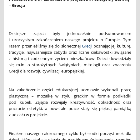
– Grecja
Dzisiejsze zajęcia były jednocześnie podsumowaniem
i uroczystym zakończeniem naszego projektu o Europie. Tym
razem przenieśliśmy się do słonecznej
Grecji
poznając jej kulturę,
tradycje, najważniejsze zabytki oraz liczne ciekawostki związane
z historią i codziennym życiem mieszkańców. Dzieci dowiedziały
się m.in. o starożytnych świątyniach, mitologii oraz znaczeniu
Grecji dla rozwoju cywilizacji europejskiej.
Na zakończenie części edukacyjnej uczniowie wykonali pracę
plastyczną – mozaikę w stylu greckim w formie podkładki
pod kubek. Zajęcia rozwijały kreatywność, dokładność oraz
poczucie estetyki, a powstałe prace stały się piękną pamiątką
z udziału w projekcie.
Finałem naszego całorocznego cyklu był słodki poczęstunek dla
dzieci, który stał się okazją do wspólnego świętowania, rozmów