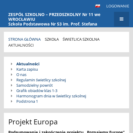
LOGOWANIE
ZESPÓŁ SZKOLNO – PRZEDSZKOLNY Nr 11 we
WROCŁAWIU
Szkoła Podstawowa Nr 53 im. Prof. Stefana
Banacha Przedszkole Nr 115
STRONA GŁÓWNA
SZKOŁA
ŚWIETLICA SZKOLNA
AKTUALNOŚCI
Aktualności
Aktualności
Karta zapisu
O nas
Regulamin świetlicy szkolnej
Samodzielny powrót
Grafik obiadów klas 1-3
Harmonogram dnia w świetlicy szkolnej
Podstrona 1
Projekt Europa
Podsumowanie i zakończenie projektu „Poznajemy Europę”