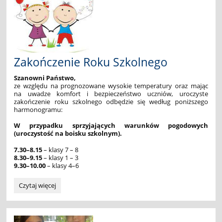
edycja
2025/2026:
Zakończenie Roku Szkolnego
Szanowni Państwo,
ze względu na prognozowane wysokie temperatury oraz mając
na uwadze komfort i bezpieczeństwo uczniów, uroczyste
zakończenie roku szkolnego odbędzie się według poniższego
harmonogramu:
W przypadku sprzyjających warunków pogodowych
(uroczystość na boisku szkolnym).
7.30–8.15
– klasy 7 – 8
8.30–9.15
– klasy 1 – 3
9.30–10.00
– klasy 4–6
Zakończenie
Czytaj więcej
Roku
Szkolnego: