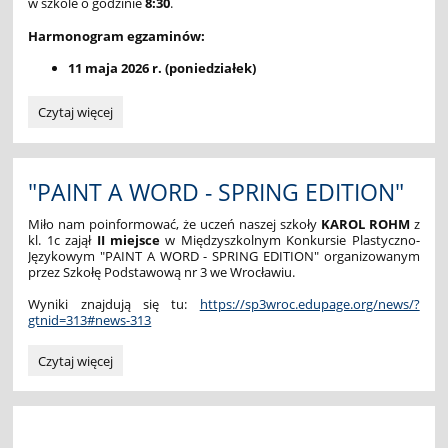
w szkole o godzinie
8:30
.
Harmonogram egzaminów:
11 maja 2026 r. (poniedziałek)
EGZAMIN
Czytaj więcej
ÓSMOKLASISTY:
"PAINT A WORD - SPRING EDITION"
Miło nam poinformować, że uczeń naszej szkoły
KAROL ROHM
z
kl. 1c zajął
II miejsce
w Międzyszkolnym Konkursie Plastyczno-
Językowym "PAINT A WORD - SPRING EDITION" organizowanym
przez Szkołę Podstawową nr 3 we Wrocławiu.
Wyniki znajdują się tu:
https://sp3wroc.edupage.org/news/?
gtnid=313#news-313
"PAINT
Czytaj więcej
A
WORD
-
SPRING