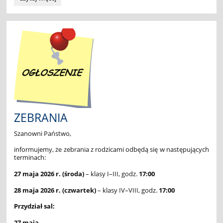
Konkurs
z
Języka
Angielskiego
"LEON"-
wyniki:
ZEBRANIA
Szanowni Państwo,
informujemy, że zebrania z rodzicami odbędą się w następujących
terminach:
27 maja 2026 r. (środa)
– klasy I–III, godz.
17:00
28 maja 2026 r. (czwartek)
– klasy IV–VIII, godz.
17:00
Przydział sal:
27 maja