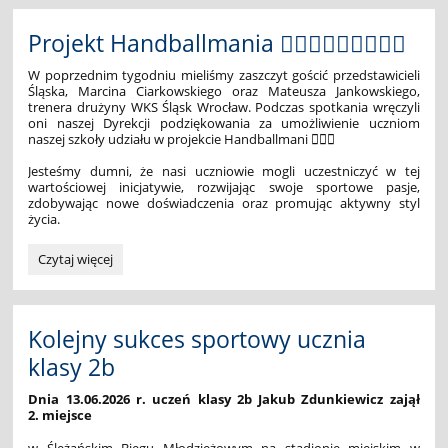
czyli
niesamowity
Projekt Handballmania 🤾🏻‍♀️🤾🏻‍♀️🤾🏻‍♀️
lot
w
W poprzednim tygodniu mieliśmy zaszczyt gościć przedstawicieli
przyszłość
Śląska, Marcina Ciarkowskiego oraz Mateusza Jankowskiego,
🚀
trenera drużyny WKS Śląsk Wrocław. Podczas spotkania wręczyli
oni naszej Dyrekcji podziękowania za umożliwienie uczniom
🚀
naszej szkoły udziału w projekcie Handballmani 🤾🏻‍♀️
🚀:
Jesteśmy dumni, że nasi uczniowie mogli uczestniczyć w tej
wartościowej inicjatywie, rozwijając swoje sportowe pasje,
zdobywając nowe doświadczenia oraz promując aktywny styl
życia.
Projekt
Czytaj więcej
Handballmania
🤾🏻‍♀️
🤾🏻‍♀️
🤾🏻‍♀️:
Kolejny sukces sportowy ucznia
klasy 2b
Dnia 13.06.2026 r. uczeń klasy 2b Jakub Zdunkiewicz zajął
2. miejsce
w Ślężańskim Biegu Młodzieżowym na stadionie miejskim w