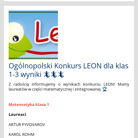
Złoty
medal
dla
Niny
Juszczyszyn!:
Ogólnopolski Konkurs LEON dla klas
1-3 wyniki 🦎🦎🦎
Z radością informujemy o wynikach konkursu LEON! Mamy
laureatów w części matematycznej i zintegrowanej.
🏆
Matematyka klasa 1
Laureaci
ARTUR PYVOVAROV
KAROL ROHM