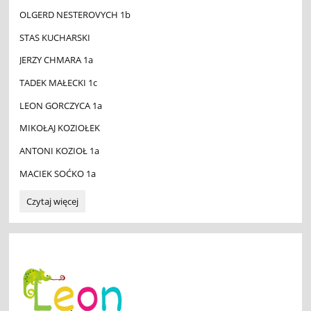
OLGERD NESTEROVYCH 1b
STAS KUCHARSKI
JERZY CHMARA 1a
TADEK MAŁECKI 1c
LEON GORCZYCA 1a
MIKOŁAJ KOZIOŁEK
ANTONI KOZIOŁ 1a
MACIEK SOĆKO 1a
Ogólnopolski
Czytaj więcej
Konkurs
LEON
dla
klas
1-
3
wyniki
🦎