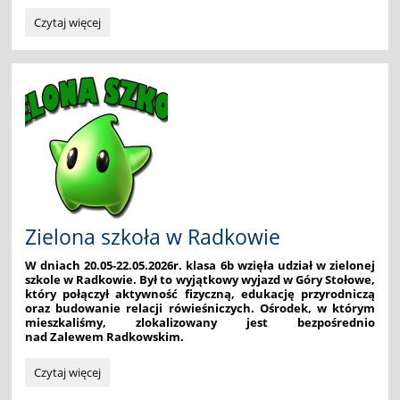
Wycieczka
Czytaj więcej
do
Krakowa:
Zielona szkoła w Radkowie
W dniach 20.05-22.05.2026r. klasa 6b wzięła udział w zielonej
szkole w Radkowie. Był to wyjątkowy wyjazd w Góry Stołowe,
który połączył aktywność fizyczną, edukację przyrodniczą
oraz budowanie relacji rówieśniczych. Ośrodek, w którym
mieszkaliśmy, zlokalizowany jest bezpośrednio
nad Zalewem Radkowskim.
Zielona
Czytaj więcej
szkoła