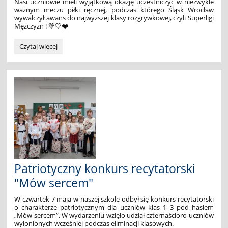
Nasi uczniowie mieli wyjątkową okazję uczestniczyć w niezwykle
ważnym meczu piłki ręcznej, podczas którego
Śląsk Wrocław
wywalczył awans do najwyższej klasy rozgrywkowej, czyli Superligi
Mężczyzn ! 💚🤍❤️
Handballmania
Czytaj więcej
🤾‍♂️
🔥:
Patriotyczny konkurs recytatorski
"Mów sercem"
W czwartek 7 maja w naszej szkole odbył się konkurs recytatorski
o charakterze patriotycznym dla uczniów klas 1–3 pod hasłem
„Mów sercem”. W wydarzeniu wzięło udział czternaścioro uczniów
wyłonionych wcześniej podczas eliminacji klasowych.