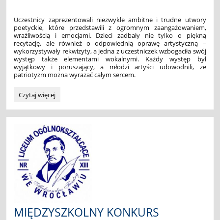
Uczestnicy zaprezentowali niezwykle ambitne i trudne utwory
poetyckie, które przedstawili z ogromnym zaangażowaniem,
wrażliwością i emocjami. Dzieci zadbały nie tylko o piękną
recytację, ale również o odpowiednią oprawę artystyczną –
wykorzystywały rekwizyty, a jedna z uczestniczek wzbogaciła swój
występ także elementami wokalnymi. Każdy występ był
wyjątkowy i poruszający, a młodzi artyści udowodnili, że
patriotyzm można wyrażać całym sercem.
Patriotyczny
Czytaj więcej
konkurs
recytatorski
"Mów
sercem":
MIĘDZYSZKOLNY KONKURS