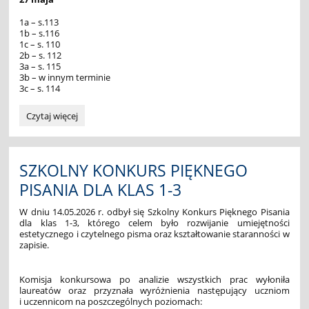
1a – s.113
1b – s.116
1c – s. 110
2b – s. 112
3a – s. 115
3b – w innym terminie
3c – s. 114
ZEBRANIA:
Czytaj więcej
SZKOLNY KONKURS PIĘKNEGO
PISANIA DLA KLAS 1-3
W dniu 14.05.2026 r. odbył się Szkolny Konkurs Pięknego Pisania
dla klas 1-3, którego celem było rozwijanie umiejętności
estetycznego i czytelnego pisma oraz kształtowanie staranności w
zapisie.
Komisja konkursowa po analizie wszystkich prac wyłoniła
laureatów oraz przyznała wyróżnienia następujący uczniom
i uczennicom na poszczególnych poziomach: