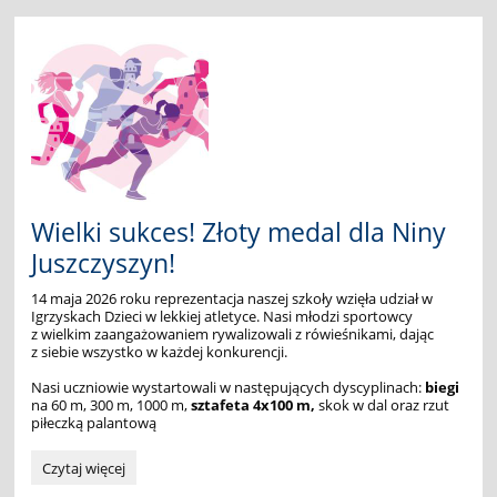
w
Radkowie:
Wielki sukces! Złoty medal dla Niny
Juszczyszyn!
14 maja 2026 roku reprezentacja naszej szkoły wzięła udział w
Igrzyskach Dzieci w lekkiej atletyce. Nasi młodzi sportowcy
z wielkim zaangażowaniem rywalizowali z rówieśnikami, dając
z siebie wszystko w każdej konkurencji.
Nasi uczniowie wystartowali w następujących dyscyplinach:
b
iegi
na 60 m, 300 m, 1000 m,
s
ztafeta 4x100 m,
skok w dal oraz rzut
piłeczką palantową
Wielki
Czytaj więcej
sukces!