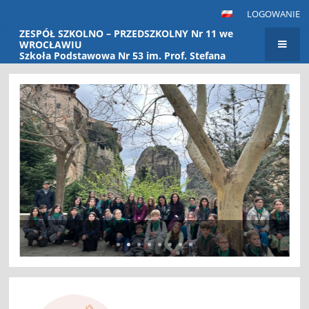
LOGOWANIE
ZESPÓŁ SZKOLNO – PRZEDSZKOLNY Nr 11 we
WROCŁAWIU
Szkoła Podstawowa Nr 53 im. Prof. Stefana
Banacha Przedszkole Nr 115
Strona
główna