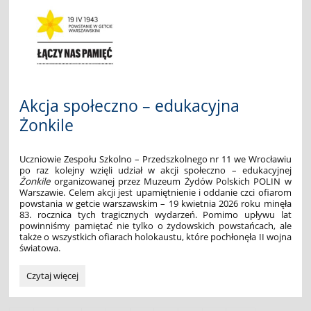
EDITION":
Akcja społeczno – edukacyjna
Żonkile
Uczniowie Zespołu Szkolno – Przedszkolnego nr 11 we Wrocławiu
po raz kolejny wzięli udział w akcji społeczno – edukacyjnej
Żonkile
organizowanej przez Muzeum Żydów Polskich POLIN w
Warszawie. Celem akcji jest upamiętnienie i oddanie czci ofiarom
powstania w getcie warszawskim – 19 kwietnia 2026 roku minęła
83. rocznica tych tragicznych wydarzeń. Pomimo upływu lat
powinniśmy pamiętać nie tylko o żydowskich powstańcach, ale
także o wszystkich ofiarach holokaustu, które pochłonęła II wojna
światowa.
Akcja
Czytaj więcej
społeczno
–