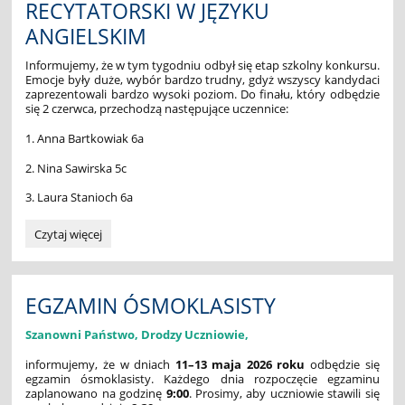
RECYTATORSKI W JĘZYKU
ANGIELSKIM
Informujemy, że w tym tygodniu odbył się etap szkolny konkursu.
Emocje były duże, wybór bardzo trudny, gdyż wszyscy kandydaci
zaprezentowali bardzo wysoki poziom. Do finału, który odbędzie
się 2 czerwca, przechodzą następujące uczennice:
1. Anna Bartkowiak 6a
2. Nina Sawirska 5c
3. Laura Stanioch 6a
MIĘDZYSZKOLNY
Czytaj więcej
KONKURS
RECYTATORSKI
W
JĘZYKU
EGZAMIN ÓSMOKLASISTY
ANGIELSKIM:
Szanowni Państwo, Drodzy Uczniowie,
informujemy, że w dniach
11–13 maja 2026 roku
odbędzie się
egzamin ósmoklasisty. Każdego dnia rozpoczęcie egzaminu
zaplanowano na godzinę
9:00
. Prosimy, aby uczniowie stawili się