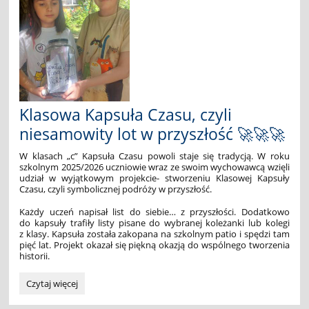
Klasowa Kapsuła Czasu, czyli
niesamowity lot w przyszłość 🚀🚀🚀
W klasach „c” Kapsuła Czasu powoli staje się tradycją. W roku
szkolnym 2025/2026 uczniowie wraz ze swoim wychowawcą wzięli
udział w wyjątkowym projekcie- stworzeniu Klasowej Kapsuły
Czasu, czyli symbolicznej podróży w przyszłość.
Każdy uczeń napisał list do siebie… z przyszłości. Dodatkowo
do kapsuły trafiły listy pisane do wybranej koleżanki lub kolegi
z klasy. Kapsuła została zakopana na szkolnym patio i spędzi tam
pięć lat. Projekt okazał się piękną okazją do wspólnego tworzenia
historii.
Klasowa
Czytaj więcej
Kapsuła
Czasu,