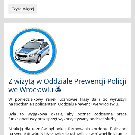
SZKOLNY
Czytaj więcej
KONKURS
PIĘKNEGO
PISANIA
DLA
KLAS
1-
3:
Z wizytą w Oddziale Prewencji Policji
we Wrocławiu 🚔
W poniedziałkowy ranek uczniowie klasy 3a i 3c wyruszyli
na spotkanie z policjantami Oddziału Prewencji we Wrocławiu.
Była to wyjątkowa okazja, aby poznać codzienną pracę
funkcjonariuszy oraz sprzęt wykorzystywany podczas służby.
Atrakcją dla uczniów był pokaz formowania kordonu. Policjanci
na sygnał dowódcy błyskawicznie ustawili się w równej linii, ramię