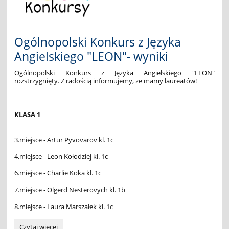
🦎
🦎:
Ogólnopolski Konkurs z Języka
Angielskiego "LEON"- wyniki
Ogólnopolski Konkurs z Języka Angielskiego "LEON"
rozstrzygnięty. Z radością informujemy, że mamy laureatów!
KLASA 1
3.miejsce - Artur Pyvovarov kl. 1c
4.miejsce - Leon Kołodziej kl. 1c
6.miejsce - Charlie Koka kl. 1c
7.miejsce - Olgerd Nesterovych kl. 1b
8.miejsce - Laura Marszałek kl. 1c
Ogólnopolski
Czytaj więcej