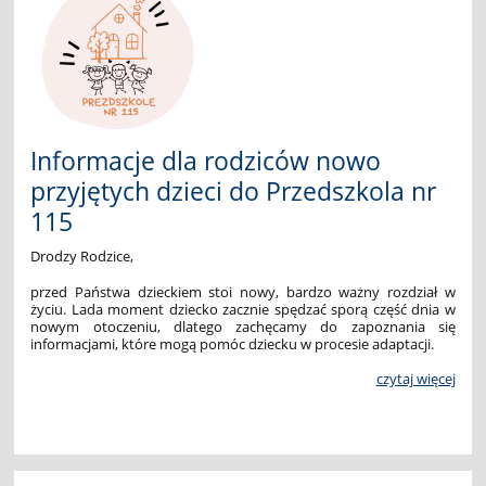
Informacje dla rodziców nowo
przyjętych dzieci do Przedszkola nr
115
Drodzy Rodzice,
przed Państwa dzieckiem stoi nowy, bardzo ważny rozdział w
życiu. Lada
moment
dziecko
zacznie
spędzać
sporą
część
dnia
w
nowym
otoczeniu,
dlatego
zachęcamy
do
zapoznania
się
informacjami,
które
mogą
pomóc
dziecku
w procesie adaptacji.
czytaj więcej