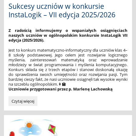
Sukcesy uczniów w konkursie
InstaLogik – VII edycja 2025/2026
Z radością informujemy o wspaniałych osiągnięciach
naszych uczniów w ogólnopolskim konkursie InstaLogik VII
edycja (2025/2026).
Jest to konkurs matematyczno-informatyczny dla uczniów klas 4–
8 szkoły podstawowej. Jego celem jest rozwijanie logicznego
myślenia, zainteresowań matematyką oraz wprowadzanie
młodzieży w świat programowania i myślenia komputacyjnego.
Konkurs składa się z trzech etapów i stanowi doskonałą okazję
do sprawdzenia swoich umiejętności oraz rozwijania pasji. Tym
bardziej cieszy fakt, że nasi uczniowie osiągnęli tak wysokie wyniki
na szczeblu ogólnopolskim.👩‍🏫
Uczniowie przygotowani przez p. Marlenę Lachowską
Sukcesy
Czytaj więcej
uczniów
w
konkursie
InstaLogik
–
VII