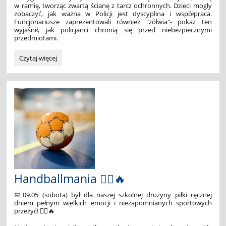
w ramię, tworząc zwartą ścianę z tarcz ochronnych. Dzieci mogły
zobaczyć, jak ważna w Policji jest dyscyplina i współpraca.
Funcjonariusze zaprezentowali również "żółwia"- pokaz ten
wyjaśnił, jak policjanci chronią się przed niebezpiecznymi
przedmiotami.
Z
Czytaj więcej
wizytą
w
Oddziale
Prewencji
Policji
we
Wrocławiu
🚔:
Handballmania 🤾‍♂️🔥
📅09.05 (sobota) był dla naszej szkolnej drużyny piłki ręcznej
dniem pełnym wielkich emocji i niezapomnianych sportowych
przeżyć! 🤾‍♂️🔥