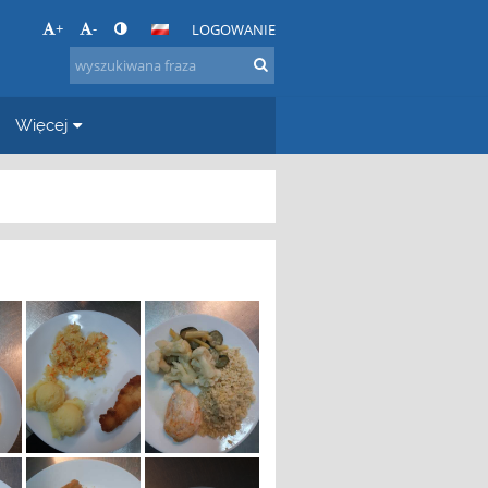
+
-
LOGOWANIE
Więcej