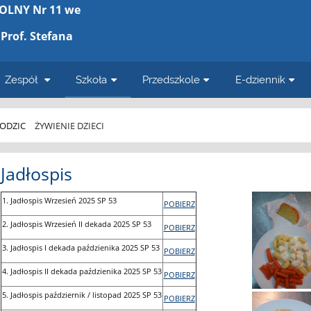
OLNY Nr 11 we
Prof. Stefana
Zespół
Szkoła
Przedszkole
E-dziennik
ODZIC
ŻYWIENIE DZIECI
Jadłospis
1. Jadłospis Wrzesień 2025 SP 53
POBIERZ
2. Jadłospis Wrzesień II dekada 2025 SP 53
POBIERZ
3. Jadłospis I dekada paździenika 2025 SP 53
POBIERZ
4. Jadłospis II dekada paździenika 2025 SP 53
POBIERZ
5. Jadłospis październik / listopad 2025 SP 53
POBIERZ