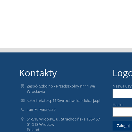
Kontakty
Log
Zespół Szkolno - Przedszkolny nr 11 we
Nazwa uży
Wrocławiu
sekretariat.zsp11@wroclawskaedukacja.pl
Hasło:
+48 71 798-69-17
51-518 Wrocław, ul. Strachocińska 155-157
51-518 Wrocław
Poland