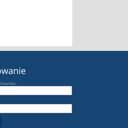
owanie
tkownika: