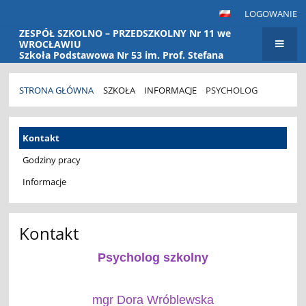
LOGOWANIE
ZESPÓŁ SZKOLNO – PRZEDSZKOLNY Nr 11 we
WROCŁAWIU
Szkoła Podstawowa Nr 53 im. Prof. Stefana
Banacha Przedszkole Nr 115
STRONA GŁÓWNA
SZKOŁA
INFORMACJE
PSYCHOLOG
Psycholog
Kontakt
Godziny pracy
Informacje
Kontakt
Psycholog szkolny
mgr Dora Wróblewska