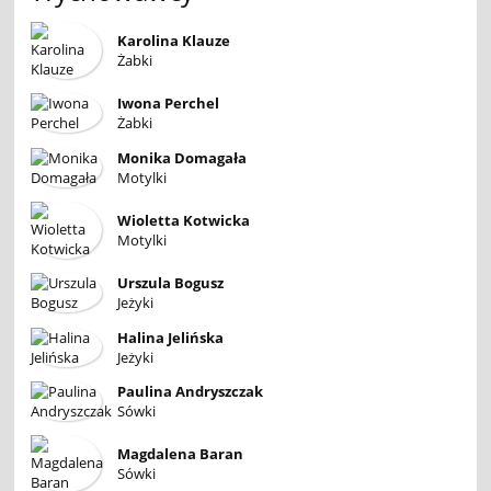
Karolina Klauze
Żabki
Iwona Perchel
Żabki
Monika Domagała
Motylki
Wioletta Kotwicka
Motylki
Urszula Bogusz
Jeżyki
Halina Jelińska
Jeżyki
Paulina Andryszczak
Sówki
Magdalena Baran
Sówki