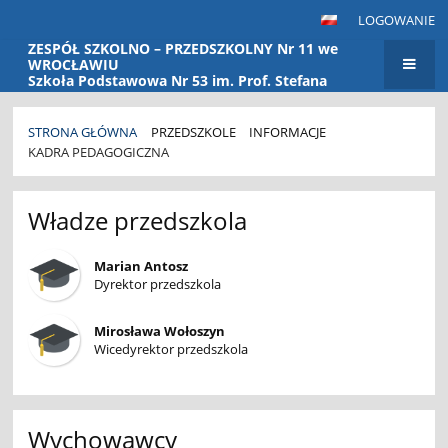
LOGOWANIE
ZESPÓŁ SZKOLNO – PRZEDSZKOLNY Nr 11 we
WROCŁAWIU
Szkoła Podstawowa Nr 53 im. Prof. Stefana
Banacha Przedszkole Nr 115
STRONA GŁÓWNA
PRZEDSZKOLE
INFORMACJE
KADRA PEDAGOGICZNA
Kadra
Władze przedszkola
pedagogiczna
Marian Antosz
Dyrektor przedszkola
Mirosława Wołoszyn
Wicedyrektor przedszkola
Wychowawcy