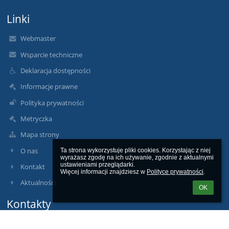
Linki
Webmaster
Wsparcie techniczne
Deklaracja dostępności
Informacje prawne
Polityka prywatności
Metryczka
Mapa strony
O nas
Ta strona wykorzystuje pliki cookies. Korzystając z niej 
wyrażasz zgodę na ich używanie, zgodnie z aktualnymi 
ustawieniami przeglądarki.

Kontakt
Więcej informacji znajdziesz w 
Polityce prywatności
.
Aktualności
OK
Kontakty
Zespół Szkolno - Przedszkolny nr 11 we Wrocławiu