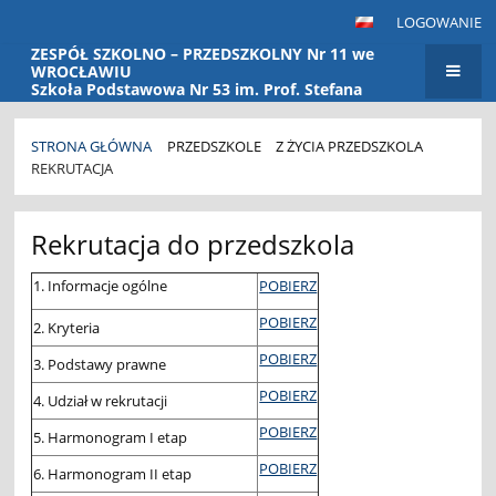
LOGOWANIE
ZESPÓŁ SZKOLNO – PRZEDSZKOLNY Nr 11 we
WROCŁAWIU
Szkoła Podstawowa Nr 53 im. Prof. Stefana
Banacha Przedszkole Nr 115
STRONA GŁÓWNA
PRZEDSZKOLE
Z ŻYCIA PRZEDSZKOLA
REKRUTACJA
Rekrutacja
Rekrutacja do przedszkola
1. Informacje ogólne
POBIERZ
POBIERZ
2. Kryteria
POBIERZ
3. Podstawy prawne
POBIERZ
4. Udział w rekrutacji
POBIERZ
5. Harmonogram I etap
POBIERZ
6. Harmonogram II etap