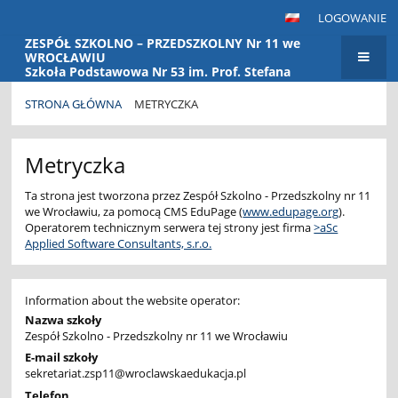
LOGOWANIE
ZESPÓŁ SZKOLNO – PRZEDSZKOLNY Nr 11 we
WROCŁAWIU
Szkoła Podstawowa Nr 53 im. Prof. Stefana
Banacha Przedszkole Nr 115
STRONA GŁÓWNA
METRYCZKA
Metryczka
Metryczka
Ta strona jest tworzona przez Zespół Szkolno - Przedszkolny nr 11
we Wrocławiu, za pomocą CMS EduPage (
www.edupage.org
).
Operatorem technicznym serwera tej strony jest firma
>aSc
Applied Software Consultants, s.r.o.
Information about the website operator:
Nazwa szkoły
Zespół Szkolno - Przedszkolny nr 11 we Wrocławiu
E-mail szkoły
sekretariat.zsp11@wroclawskaedukacja.pl
Telefon