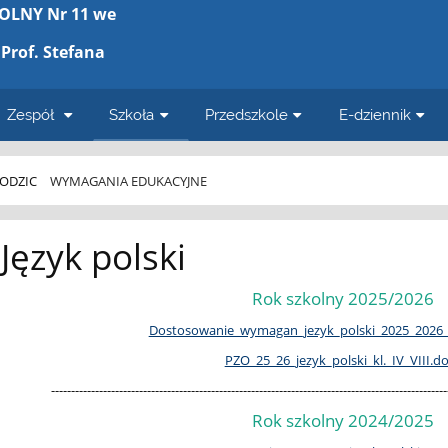
OLNY Nr 11 we
Prof. Stefana
Zespół
Szkoła
Przedszkole
E-dziennik
ODZIC
WYMAGANIA EDUKACYJNE
Język polski
Rok szkolny 2025/2026
Dostosowanie_wymagan_jezyk_polski_2025_2026_kl
PZO_25_26_jezyk_polski_kl._IV_VIII.d
---------------------------------------------------------------------------------------------------
Rok szkolny 2024/2025