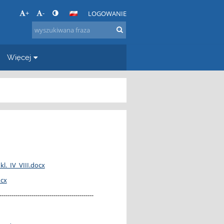
+
-
LOGOWANIE
Więcej
._IV_VIII.docx
ocx
-----------------------------------------------