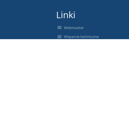
Linki
Webmaster
Wsparcie techniczne
Deklaracja dostępności
Informacje prawne
Polityka prywatności
Metryczka
Mapa strony
O nas
Kontakt
Aktualności