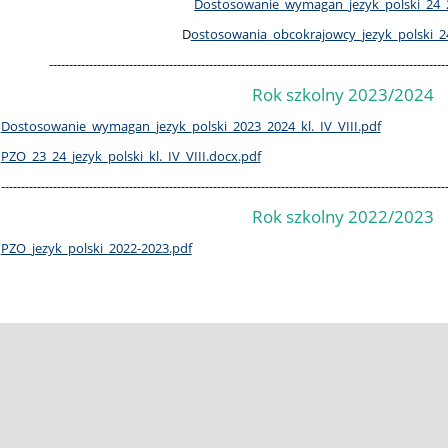
Dostosowanie_wymagan_jezyk_polski_24_
D
ostosowania_obcokrajowcy_jezyk_polski_2
---------------------------------------------------------------------------------------------------
Rok szkolny 2023/2024
Dostosowanie_wymagan_jezyk_polski_2023_2024_kl._IV_VIII.pdf
PZO_23_24_jezyk_polski_kl._IV_VIII.docx.pdf
---------------------------------------------------------------------------------------------------------------
Rok szkolny 2022/2023
PZO_jezyk_polski_2022-2023.pdf