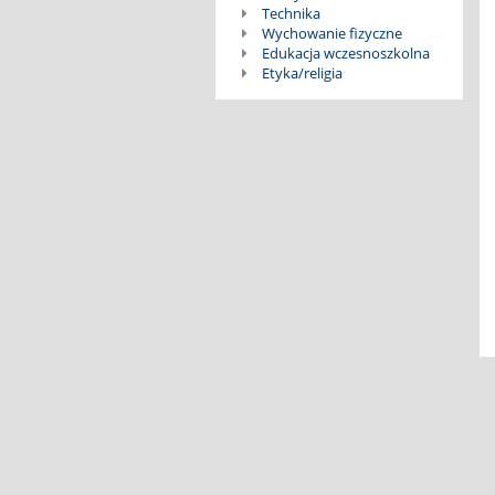
Technika
Wychowanie fizyczne
Edukacja wczesnoszkolna
Etyka/religia