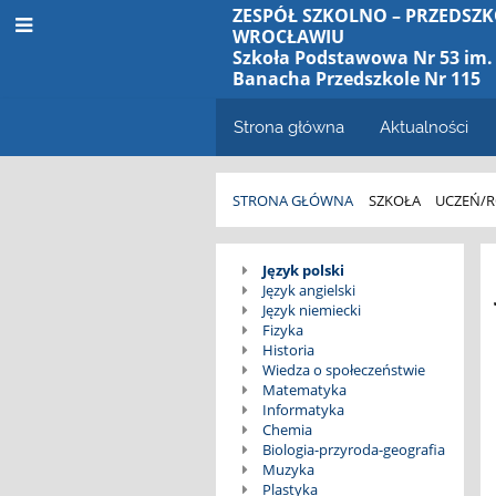
ZESPÓŁ SZKOLNO – PRZEDSZK
WROCŁAWIU
Szkoła Podstawowa Nr 53 im. 
Banacha Przedszkole Nr 115
Strona główna
Aktualności
STRONA GŁÓWNA
SZKOŁA
UCZEŃ/R
Wymagania
Język polski
Język angielski
edukacyjne
Język niemiecki
Fizyka
Historia
Wiedza o społeczeństwie
Matematyka
Informatyka
Chemia
Biologia-przyroda-geografia
Muzyka
Plastyka