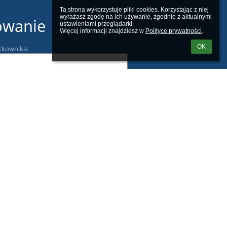
Ta strona wykorzystuje pliki cookies. Korzystając z niej 
wyrażasz zgodę na ich używanie, zgodnie z aktualnymi 
owanie
ustawieniami przeglądarki.

Więcej informacji znajdziesz w 
Polityce prywatności
.
OK
tkownika:
m loginu lub hasła