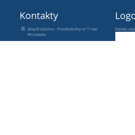
Kontakty
Log
Zespół Szkolno - Przedszkolny nr 11 we
Nazwa uży
Wrocławiu
sekretariat.zsp11@wroclawskaedukacja.pl
Hasło:
+48 71 798-69-17
51-518 Wrocław, ul. Strachocińska 155-157
51-518 Wrocław
Poland
Zapomniałe