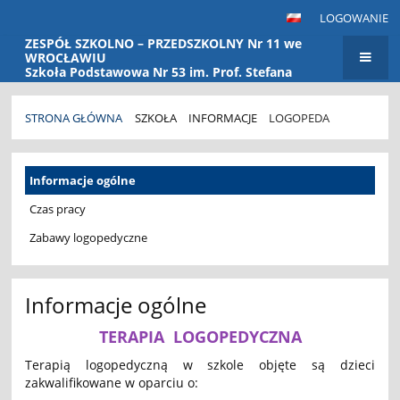
LOGOWANIE
ZESPÓŁ SZKOLNO – PRZEDSZKOLNY Nr 11 we
WROCŁAWIU
Szkoła Podstawowa Nr 53 im. Prof. Stefana
Banacha Przedszkole Nr 115
STRONA GŁÓWNA
SZKOŁA
INFORMACJE
LOGOPEDA
Logopeda
Informacje ogólne
Czas pracy
Zabawy logopedyczne
Informacje ogólne
TERAPIA LOGOPEDYCZNA
Terapią logopedyczną w szkole objęte są dzieci
zakwalifikowane w oparciu o: