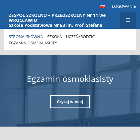
LOGOWANIE
ZESPÓŁ SZKOLNO – PRZEDSZKOLNY Nr 11 we
WROCŁAWIU
Szkoła Podstawowa Nr 53 im. Prof. Stefana
Banacha Przedszkole Nr 115
STRONA GŁÓWNA
SZKOŁA
UCZEŃ/RODZIC
EGZAMIN ÓSMOKLASISTY
Egzamin ósmoklasisty
Czytaj więcej