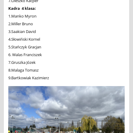
7.Oleszko Kacper
Kadra 4 klasa:
1.Manko Myron
2.Miller Bruno
3.Saakian David
4.Słowiński Kornel
5.Stańczyk Gracjan
6. Walas Franciszek
7.Gruszka Józek
8.Malaga Tomasz
9.Bartkowiak Kazimierz