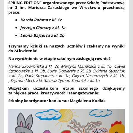
SPRING EDITION" organizowanego przez Szkołę Podstawową
nr 3 im. Mariusza Zaruskiego we Wrocławiu przechodzą
prace:
Karola Rohma z kl. 1c
Jerzego Chmary z kl. 1a
Leona Bajzerta z kl. 2b
Trzymamy kciuki za naszych uczniów i czekamy na wyniki
do
24 kwietnia!
Na wyróżnienie w etapie szkolnym zasługują również:
Hanna Skowrońska z kl. 2c, Martyna Mariańska z kl. 1b, Oliwia
Ogonowska z kl. 3b, Łucja Dopierała z kl. 2b, Svitlana Sysoniuk
z kl. 2c, Daria Stepanets z kl. 3a, Olgerd Nesterovych z kl. 1b,
, Szymon Mech z kl. 3a oraz Tymon Stępniak z kl. 1a
Wszystkim uczestnikom etapu szkolnego dziękujemy
za piękne prace, kreatywność i zaangażowanie!
Szkolny koordynator konkursu: Magdalena Kudlak