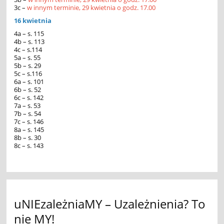
3c –
w innym terminie, 29 kwietnia o godz. 17.00
16 kwietnia
4a – s. 115
4b – s. 113
4c – s.114
5a – s. 55
5b – s. 29
5c – s.116
6a – s. 101
6b – s. 52
6c – s. 142
7a – s. 53
7b – s. 54
7c – s. 146
8a – s. 145
8b – s. 30
8c – s. 143
uNIEzależniaMY – Uzależnienia? To
nie MY!