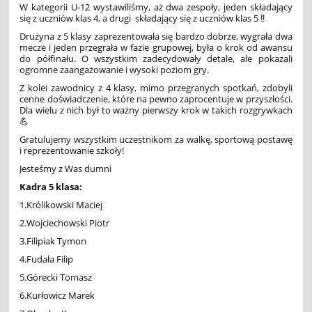
W kategorii U-12 wystawiliśmy, aż dwa zespoły, jeden składający
się z uczniów klas 4, a drugi składający się z uczniów klas 5 ‼️
Drużyna z 5 klasy zaprezentowała się bardzo dobrze, wygrała dwa
mecze i jeden przegrała w fazie grupowej, była o krok od awansu
do półfinału. O wszystkim zadecydowały detale, ale pokazali
ogromne zaangażowanie i wysoki poziom gry.
Z kolei zawodnicy z 4 klasy, mimo przegranych spotkań, zdobyli
cenne doświadczenie, które na pewno zaprocentuje w przyszłości.
Dla wielu z nich był to ważny pierwszy krok w takich rozgrywkach
💪
Gratulujemy wszystkim uczestnikom za walkę, sportową postawę
i reprezentowanie szkoły!
Jesteśmy z Was dumni
Kadra 5 klasa:
1.Królikowski Maciej
2.Wojciechowski Piotr
3.Filipiak Tymon
4.Fudała Filip
5.Górecki Tomasz
6.Kurłowicz Marek