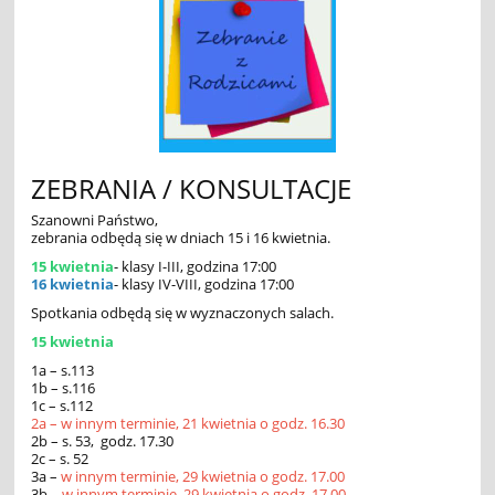
ZEBRANIA / KONSULTACJE
Szanowni Państwo,
zebrania odbędą się w dniach 15 i 16 kwietnia.
15 kwietnia
- klasy I-III, godzina 17:00
16 kwietnia
- klasy IV-VIII, godzina 17:00
Spotkania odbędą się w wyznaczonych salach.
15 kwietnia
1a – s.113
1b – s.116
1c – s.112
2a – w innym terminie, 21 kwietnia o godz. 16.30
2b – s. 53, godz. 17.30
2c – s. 52
3a –
w innym terminie, 29 kwietnia o godz. 17.00
3b –
w innym terminie, 29 kwietnia o godz. 17.00