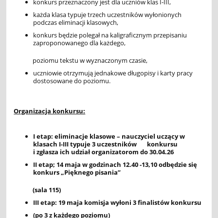
konkurs przeznaczony jest dla uczniów klas I-III,
każda klasa typuje trzech uczestników wyłonionych
podczas eliminacji klasowych,
konkurs będzie polegał na kaligraficznym przepisaniu
zaproponowanego dla każdego,
poziomu tekstu w wyznaczonym czasie,
uczniowie otrzymują jednakowe długopisy i karty pracy
dostosowane do poziomu.
Organizacja konkursu:
I etap: eliminacje klasowe – nauczyciel uczący w
klasach I-III typuje 3 uczestników konkursu
i zgłasza ich udział organizatorom do 30.04.26
II etap; 14 maja w godzinach 12.40 -13,10 odbędzie się
konkurs „Pięknego pisania”
(sala 115)
III etap: 19 maja komisja wyłoni 3 finalistów konkursu
(po 3 z każdego poziomu)