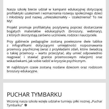
Nasza szkołę bierze udział w kampanii edukacyjnej dotyczącej
profilaktyki uzależnień i wzmacniania rozwoju społecznego dzieci
i młodzieży pod nazwą ,,uNieżalezniaMy – Uzależnienia? To nie
My!
Projekt promuje profilaktykę pozytywną poprzez dostarczanie
bogatych materiałów edukacyjnych (broszury, webinary),
z których skorzystają zarówno uczniowie, rodzice i nauczyciele.
Przy gabinecie pedagogów zostaną powieszone dwie tablice
z infografikami dotyczącymi umiejętności rozpoznawania
przemocy psychicznej (wraz z przykładami zdań, które świadczą
o takiej przemocy – warto przeczytać, aby umieć odpowiednio
reagować i stawiać granice przemocowym relacjom) oraz
wskazówkami, jak sobie radzić w kryzysie psychicznym.
W najbliższym czasie zostaną rozdane dzieciom oraz rodzicom
broszury edukacyjne.
PUCHAR TYMBARKU
Wczoraj nasza szkoła wzięła udział w turnieju piłki nożnej „Puchar
Tymbarku”
⚽