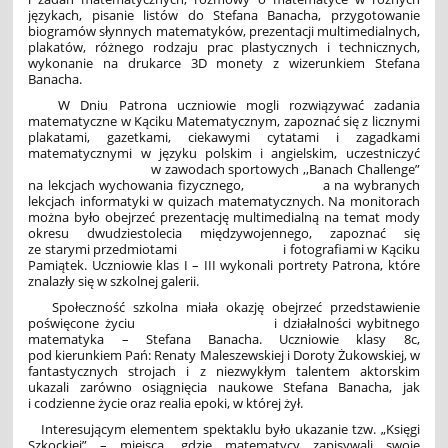
językach, pisanie listów do Stefana Banacha, przygotowanie
biogramów słynnych matematyków, prezentacji multimedialnych,
plakatów, różnego rodzaju prac plastycznych i technicznych,
wykonanie na drukarce 3D monety z wizerunkiem Stefana
Banacha.
W Dniu Patrona uczniowie mogli rozwiązywać zadania
matematyczne w Kąciku Matematycznym, zapoznać się z licznymi
plakatami, gazetkami, ciekawymi cytatami i zagadkami
matematycznymi w języku polskim i angielskim, uczestniczyć
w zawodach sportowych ,,Banach Challenge”
na lekcjach wychowania fizycznego, a na wybranych
lekcjach informatyki w quizach matematycznych. Na monitorach
można było obejrzeć prezentację multimedialną na temat mody
okresu dwudziestolecia międzywojennego, zapoznać się
ze starymi przedmiotami i fotografiami w Kąciku
Pamiątek. Uczniowie klas I – III wykonali portrety Patrona, które
znalazły się w szkolnej galerii.
Społeczność szkolna miała okazję obejrzeć przedstawienie
poświęcone życiu i działalności wybitnego
matematyka – Stefana Banacha. Uczniowie klasy 8c,
pod kierunkiem Pań: Renaty Maleszewskiej i Doroty Żukowskiej, w
fantastycznych strojach i z niezwykłym talentem aktorskim
ukazali zarówno osiągnięcia naukowe Stefana Banacha, jak
i codzienne życie oraz realia epoki, w której żył.
Interesującym elementem spektaklu było ukazanie tzw. „Księgi
Szkockiej” – miejsca, gdzie matematycy zapisywali swoje