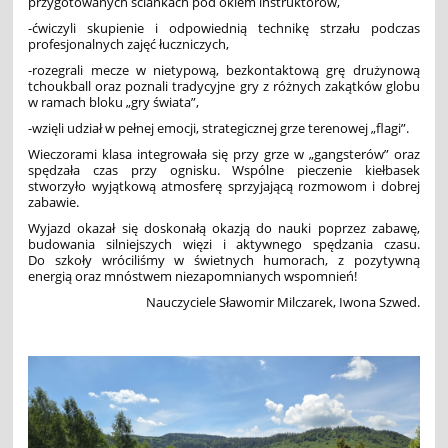
przygotowanych ściankach pod okiem instruktorów,
-ćwiczyli skupienie
i odpowiednią technikę strzału podczas
profesjonalnych zajęć łuczniczych,
-rozegrali mecze
w nietypową, bezkontaktową grę drużynową
tchoukball oraz poznali tradycyjne gry z różnych zakątków globu
w ramach bloku „gry świata”,
-wzięli udział
w pełnej emocji, strategicznej grze terenowej „flagi”.
Wieczorami klasa integrowała się przy grze w „gangsterów” oraz
spędzała czas przy ognisku. Wspólne pieczenie kiełbasek
stworzyło wyjątkową atmosferę sprzyjającą rozmowom i dobrej
zabawie.
Wyjazd okazał się doskonałą okazją do nauki poprzez zabawę,
budowania silniejszych więzi i aktywnego spędzania czasu.
Do szkoły wróciliśmy w świetnych humorach, z pozytywną
energią oraz mnóstwem niezapomnianych wspomnień!
Nauczyciele Sławomir Milczarek, Iwona Szwed.