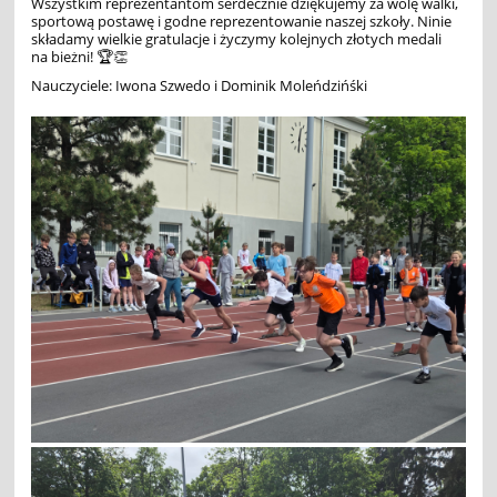
Wszystkim reprezentantom serdecznie dziękujemy za wolę walki,
sportową postawę i godne reprezentowanie naszej szkoły. Ninie
składamy wielkie gratulacje i życzymy kolejnych złotych medali
na bieżni! 🏆👏
Nauczyciele: Iwona Szwedo i Dominik Moleńdzińśki