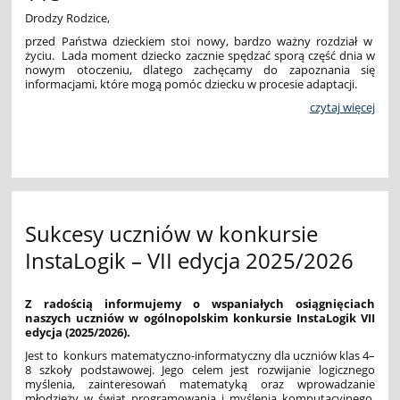
Drodzy Rodzice,
przed Państwa dzieckiem stoi nowy, bardzo ważny rozdział w
życiu. Lada
moment
dziecko
zacznie
spędzać
sporą
część
dnia
w
nowym
otoczeniu,
dlatego
zachęcamy
do
zapoznania
się
informacjami,
które
mogą
pomóc
dziecku
w procesie adaptacji.
czytaj więcej
Sukcesy uczniów w konkursie
InstaLogik – VII edycja 2025/2026
Z radością informujemy o wspaniałych osiągnięciach
naszych uczniów w ogólnopolskim konkursie InstaLogik VII
edycja (2025/2026).
Jest to konkurs matematyczno-informatyczny dla uczniów klas 4–
8 szkoły podstawowej. Jego celem jest rozwijanie logicznego
myślenia, zainteresowań matematyką oraz wprowadzanie
młodzieży w świat programowania i myślenia komputacyjnego.