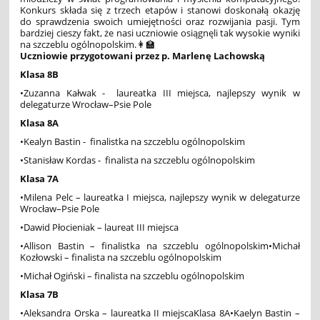
Konkurs składa się z trzech etapów i stanowi doskonałą okazję
do sprawdzenia swoich umiejętności oraz rozwijania pasji. Tym
bardziej cieszy fakt, że nasi uczniowie osiągnęli tak wysokie wyniki
na szczeblu ogólnopolskim.👩‍🏫
Uczniowie przygotowani przez p. Marlenę Lachowską
Klasa 8B
•Zuzanna Kałwak - laureatka III miejsca, najlepszy wynik w
delegaturze Wrocław–Psie Pole
Klasa 8A
•Kealyn Bastin - finalistka na szczeblu ogólnopolskim
•Stanisław Kordas - finalista na szczeblu ogólnopolskim
Klasa 7A
•Milena Pelc – laureatka I miejsca, najlepszy wynik w delegaturze
Wrocław–Psie Pole
•Dawid Płocieniak – laureat III miejsca
•Allison Bastin – finalistka na szczeblu ogólnopolskim•Michał
Kozłowski – finalista na szczeblu ogólnopolskim
•Michał Ogiński – finalista na szczeblu ogólnopolskim
Klasa 7B
•Aleksandra Orska – laureatka II miejscaKlasa 8A•Kaelyn Bastin –