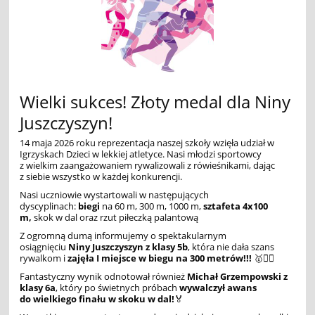
Wielki sukces! Złoty medal dla Niny
Juszczyszyn!
14 maja 2026 roku reprezentacja naszej szkoły wzięła udział w
Igrzyskach Dzieci w lekkiej atletyce. Nasi młodzi sportowcy
z wielkim zaangażowaniem rywalizowali z rówieśnikami, dając
z siebie wszystko w każdej konkurencji.
Nasi uczniowie wystartowali w następujących
dyscyplinach:
b
iegi
na 60 m, 300 m, 1000 m,
s
ztafeta 4x100
m,
skok w dal oraz rzut piłeczką palantową
Z ogromną dumą informujemy o spektakularnym
osiągnięciu
Niny Juszczyszyn
z klasy 5b
, która nie dała szans
rywalkom i
zajęła I miejsce w biegu na 300 metrów!!!
🥇🏃‍♀️
Fantastyczny wynik odnotował również
Michał Grzempowski
z
klasy 6a
, który po świetnych próbach
wywalczył awans
do wielkiego finału w skoku w dal!
🏅