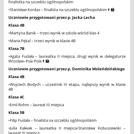
finalistka na szczeblu ogólnopolskim
•Stanisław Kordas – finalista na szczeblu ogólnopolskim👨‍🏫
Uczniowie przygotowani przez p. Jacka Lecha
Klasa 4B
•Martyna Banik – trzeci wynik w szkole wśród klas 4
•Maria Pękal – trzeci wynik w klasie 4B
Klasa 7B
•Agata Fudała – laureatka II miejsca, drugi wynik w delegaturze
Wrocław–Psie Pole👨‍🏫
Uczniowie przygotowani przez p. Dominika Moleńdzińskiego
Klasa 4B
•Wojciech Bodych – uczestnik III etapu, najlepszy wynik w klasie
4B
Klasa 4C
•Emil Rohm – laureat III miejsca
Klasa 5B
•Filip Fudała – finalista na szczeblu ogólnopolskim
•Julia Kałwak – laureatka II miejsca•Stanisław Kobuszewski –
laureat III miejsca