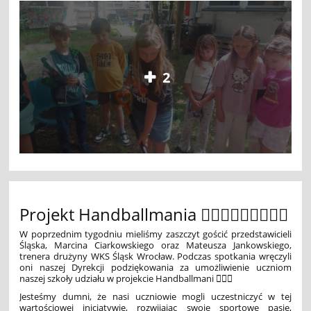
2
Projekt Handballmania 🤾🏻‍♀️🤾🏻‍♀️🤾🏻‍♀️
W poprzednim tygodniu mieliśmy zaszczyt gościć przedstawicieli
Śląska, Marcina Ciarkowskiego oraz Mateusza Jankowskiego,
trenera drużyny WKS Śląsk Wrocław. Podczas spotkania wręczyli
oni naszej Dyrekcji podziękowania za umożliwienie uczniom
naszej szkoły udziału w projekcie Handballmani 🤾🏻‍♀️
Jesteśmy dumni, że nasi uczniowie mogli uczestniczyć w tej
wartościowej inicjatywie, rozwijając swoje sportowe pasje,