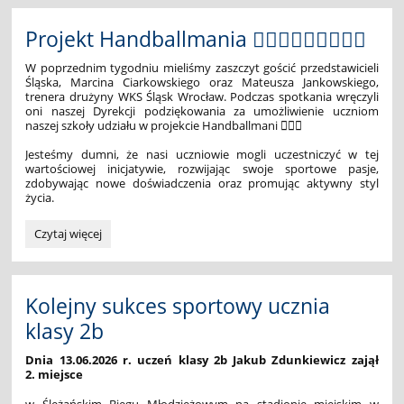
czyli
niesamowity
Projekt Handballmania 🤾🏻‍♀️🤾🏻‍♀️🤾🏻‍♀️
lot
w
W poprzednim tygodniu mieliśmy zaszczyt gościć przedstawicieli
przyszłość
Śląska, Marcina Ciarkowskiego oraz Mateusza Jankowskiego,
🚀
trenera drużyny WKS Śląsk Wrocław. Podczas spotkania wręczyli
oni naszej Dyrekcji podziękowania za umożliwienie uczniom
🚀
naszej szkoły udziału w projekcie Handballmani 🤾🏻‍♀️
🚀:
Jesteśmy dumni, że nasi uczniowie mogli uczestniczyć w tej
wartościowej inicjatywie, rozwijając swoje sportowe pasje,
zdobywając nowe doświadczenia oraz promując aktywny styl
życia.
Projekt
Czytaj więcej
Handballmania
🤾🏻‍♀️
🤾🏻‍♀️
🤾🏻‍♀️:
Kolejny sukces sportowy ucznia
klasy 2b
Dnia 13.06.2026 r. uczeń klasy 2b Jakub Zdunkiewicz zajął
2. miejsce
w Ślężańskim Biegu Młodzieżowym na stadionie miejskim w