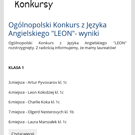
🦎
🦎:
Ogólnopolski Konkurs z Języka
Angielskiego "LEON"- wyniki
Ogólnopolski Konkurs z Języka Angielskiego "LEON"
rozstrzygnięty. Z radością informujemy, że mamy laureatów!
KLASA 1
3.miejsce - Artur Pyvovarov kl. 1c
4.miejsce - Leon Kołodziej kl. 1c
6.miejsce - Charlie Koka kl. 1c
7.miejsce - Olgerd Nesterovych kl. 1b
8.miejsce - Laura Marszałek kl. 1c
Ogólnopolski
Czytaj więcej