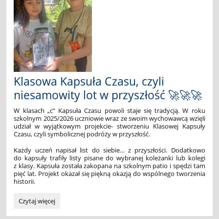
Klasowa Kapsuła Czasu, czyli
niesamowity lot w przyszłość 🚀🚀🚀
W klasach „c” Kapsuła Czasu powoli staje się tradycją. W roku
szkolnym 2025/2026 uczniowie wraz ze swoim wychowawcą wzięli
udział w wyjątkowym projekcie- stworzeniu Klasowej Kapsuły
Czasu, czyli symbolicznej podróży w przyszłość.
Każdy uczeń napisał list do siebie… z przyszłości. Dodatkowo
do kapsuły trafiły listy pisane do wybranej koleżanki lub kolegi
z klasy. Kapsuła została zakopana na szkolnym patio i spędzi tam
pięć lat. Projekt okazał się piękną okazją do wspólnego tworzenia
historii.
Klasowa
Czytaj więcej
Kapsuła
Czasu,