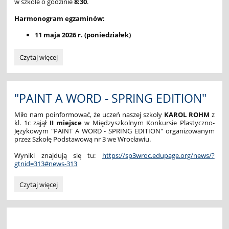
w szkole o godzinie
8:30
.
Harmonogram egzaminów:
11 maja 2026 r. (poniedziałek)
EGZAMIN
Czytaj więcej
ÓSMOKLASISTY:
"PAINT A WORD - SPRING EDITION"
Miło nam poinformować, że uczeń naszej szkoły
KAROL ROHM
z
kl. 1c zajął
II miejsce
w Międzyszkolnym Konkursie Plastyczno-
Językowym "PAINT A WORD - SPRING EDITION" organizowanym
przez Szkołę Podstawową nr 3 we Wrocławiu.
Wyniki znajdują się tu:
https://sp3wroc.edupage.org/news/?
gtnid=313#news-313
"PAINT
Czytaj więcej
A
WORD
-
SPRING