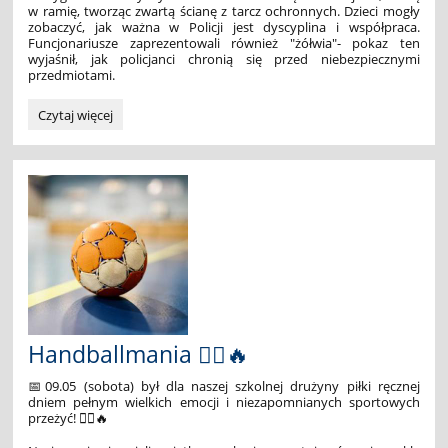
w ramię, tworząc zwartą ścianę z tarcz ochronnych. Dzieci mogły
zobaczyć, jak ważna w Policji jest dyscyplina i współpraca.
Funcjonariusze zaprezentowali również "żółwia"- pokaz ten
wyjaśnił, jak policjanci chronią się przed niebezpiecznymi
przedmiotami.
Z
Czytaj więcej
wizytą
w
Oddziale
Prewencji
Policji
we
Wrocławiu
🚔:
Handballmania 🤾‍♂️🔥
📅09.05 (sobota) był dla naszej szkolnej drużyny piłki ręcznej
dniem pełnym wielkich emocji i niezapomnianych sportowych
przeżyć! 🤾‍♂️🔥