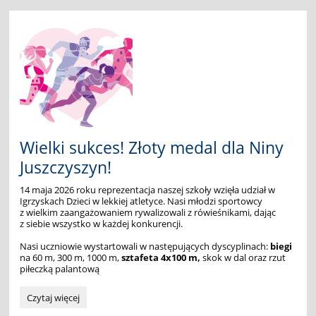
w
Radkowie:
Wielki sukces! Złoty medal dla Niny
Juszczyszyn!
14 maja 2026 roku reprezentacja naszej szkoły wzięła udział w
Igrzyskach Dzieci w lekkiej atletyce. Nasi młodzi sportowcy
z wielkim zaangażowaniem rywalizowali z rówieśnikami, dając
z siebie wszystko w każdej konkurencji.
Nasi uczniowie wystartowali w następujących dyscyplinach:
b
iegi
na 60 m, 300 m, 1000 m,
s
ztafeta 4x100 m,
skok w dal oraz rzut
piłeczką palantową
Wielki
Czytaj więcej
sukces!