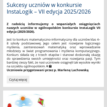
Sukcesy uczniów w konkursie
InstaLogik – VII edycja 2025/2026
Z radością informujemy o wspaniałych osiągnięciach
naszych uczniów w ogólnopolskim konkursie InstaLogik VII
edycja (2025/2026).
Jest to konkurs matematyczno-informatyczny dla uczniów klas 4–
8 szkoły podstawowej. Jego celem jest rozwijanie logicznego
myślenia, zainteresowań matematyką oraz wprowadzanie
młodzieży w świat programowania i myślenia komputacyjnego.
Konkurs składa się z trzech etapów i stanowi doskonałą okazję
do sprawdzenia swoich umiejętności oraz rozwijania pasji. Tym
bardziej cieszy fakt, że nasi uczniowie osiągnęli tak wysokie wyniki
na szczeblu ogólnopolskim.👩‍🏫
Uczniowie przygotowani przez p. Marlenę Lachowską
Sukcesy
Czytaj więcej
uczniów
w
konkursie
InstaLogik
–
VII