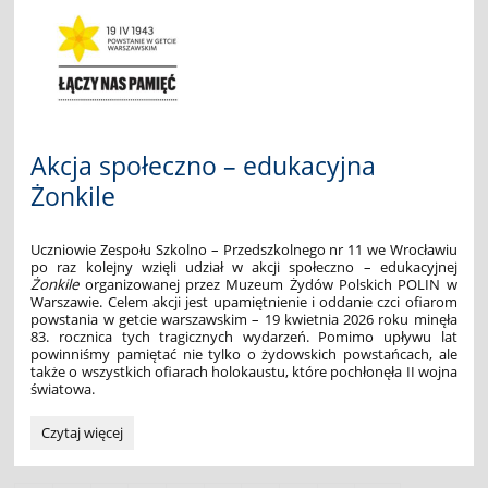
EDITION":
Akcja społeczno – edukacyjna
Żonkile
Uczniowie Zespołu Szkolno – Przedszkolnego nr 11 we Wrocławiu
po raz kolejny wzięli udział w akcji społeczno – edukacyjnej
Żonkile
organizowanej przez Muzeum Żydów Polskich POLIN w
Warszawie. Celem akcji jest upamiętnienie i oddanie czci ofiarom
powstania w getcie warszawskim – 19 kwietnia 2026 roku minęła
83. rocznica tych tragicznych wydarzeń. Pomimo upływu lat
powinniśmy pamiętać nie tylko o żydowskich powstańcach, ale
także o wszystkich ofiarach holokaustu, które pochłonęła II wojna
światowa.
Akcja
Czytaj więcej
społeczno
–