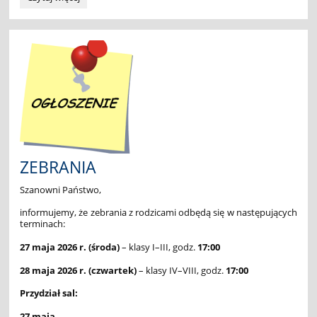
Konkurs
z
Języka
Angielskiego
"LEON"-
wyniki:
ZEBRANIA
Szanowni Państwo,
informujemy, że zebrania z rodzicami odbędą się w następujących
terminach:
27 maja 2026 r. (środa)
– klasy I–III, godz.
17:00
28 maja 2026 r. (czwartek)
– klasy IV–VIII, godz.
17:00
Przydział sal:
27 maja