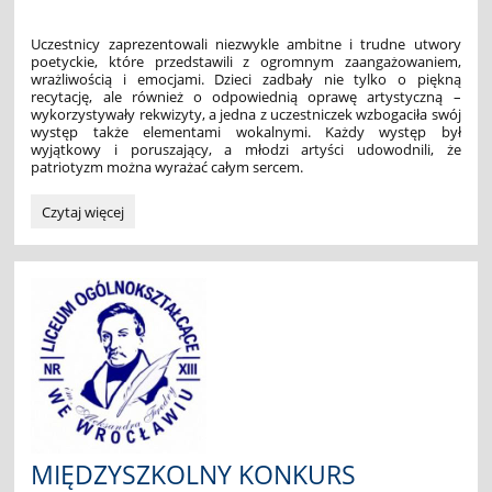
Uczestnicy zaprezentowali niezwykle ambitne i trudne utwory
poetyckie, które przedstawili z ogromnym zaangażowaniem,
wrażliwością i emocjami. Dzieci zadbały nie tylko o piękną
recytację, ale również o odpowiednią oprawę artystyczną –
wykorzystywały rekwizyty, a jedna z uczestniczek wzbogaciła swój
występ także elementami wokalnymi. Każdy występ był
wyjątkowy i poruszający, a młodzi artyści udowodnili, że
patriotyzm można wyrażać całym sercem.
Patriotyczny
Czytaj więcej
konkurs
recytatorski
"Mów
sercem":
MIĘDZYSZKOLNY KONKURS