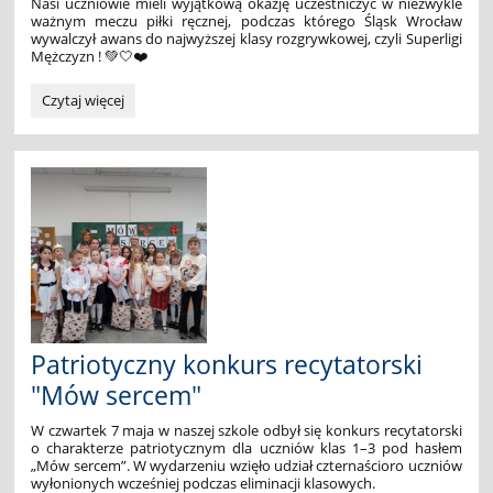
Nasi uczniowie mieli wyjątkową okazję uczestniczyć w niezwykle
ważnym meczu piłki ręcznej, podczas którego
Śląsk Wrocław
wywalczył awans do najwyższej klasy rozgrywkowej, czyli Superligi
Mężczyzn ! 💚🤍❤️
Handballmania
Czytaj więcej
🤾‍♂️
🔥:
Patriotyczny konkurs recytatorski
"Mów sercem"
W czwartek 7 maja w naszej szkole odbył się konkurs recytatorski
o charakterze patriotycznym dla uczniów klas 1–3 pod hasłem
„Mów sercem”. W wydarzeniu wzięło udział czternaścioro uczniów
wyłonionych wcześniej podczas eliminacji klasowych.