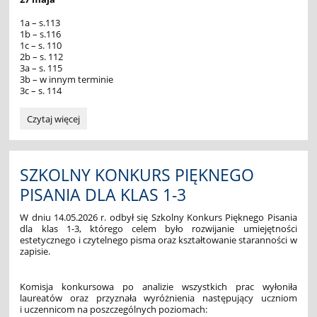
1a – s.113
1b – s.116
1c – s. 110
2b – s. 112
3a – s. 115
3b – w innym terminie
3c – s. 114
ZEBRANIA:
Czytaj więcej
SZKOLNY KONKURS PIĘKNEGO
PISANIA DLA KLAS 1-3
W dniu 14.05.2026 r. odbył się Szkolny Konkurs Pięknego Pisania
dla klas 1-3, którego celem było rozwijanie umiejętności
estetycznego i czytelnego pisma oraz kształtowanie staranności w
zapisie.
Komisja konkursowa po analizie wszystkich prac wyłoniła
laureatów oraz przyznała wyróżnienia następujący uczniom
i uczennicom na poszczególnych poziomach: