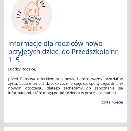
Informacje dla rodziców nowo
przyjętych dzieci do Przedszkola nr
115
Drodzy Rodzice,
przed Państwa dzieckiem stoi nowy, bardzo ważny rozdział w
życiu. Lada
moment
dziecko
zacznie
spędzać
sporą
część
dnia
w
nowym
otoczeniu,
dlatego
zachęcamy
do
zapoznania
się
informacjami,
które
mogą
pomóc
dziecku
w procesie adaptacji.
czytaj więcej