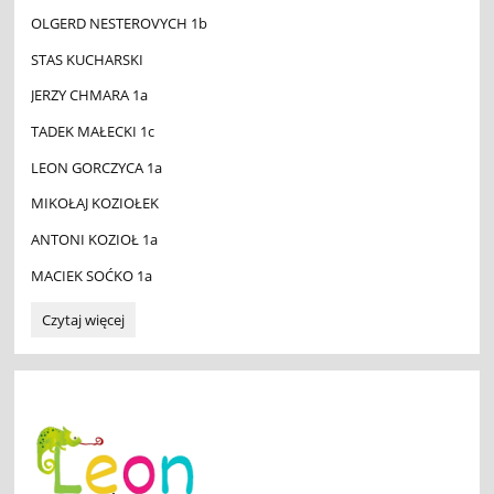
OLGERD NESTEROVYCH 1b
STAS KUCHARSKI
JERZY CHMARA 1a
TADEK MAŁECKI 1c
LEON GORCZYCA 1a
MIKOŁAJ KOZIOŁEK
ANTONI KOZIOŁ 1a
MACIEK SOĆKO 1a
Ogólnopolski
Czytaj więcej
Konkurs
LEON
dla
klas
1-
3
wyniki
🦎