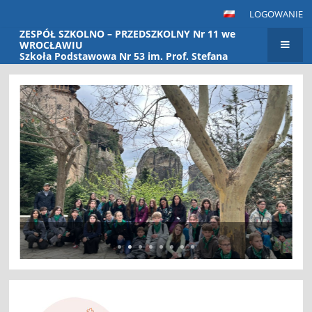
LOGOWANIE
ZESPÓŁ SZKOLNO – PRZEDSZKOLNY Nr 11 we
WROCŁAWIU
Szkoła Podstawowa Nr 53 im. Prof. Stefana
Banacha Przedszkole Nr 115
Strona
główna