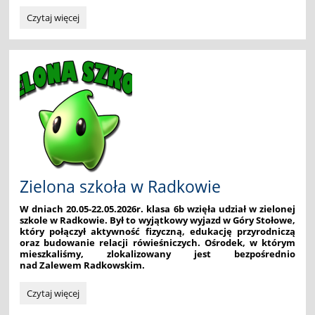
Wycieczka
Czytaj więcej
do
Krakowa:
Zielona szkoła w Radkowie
W dniach 20.05-22.05.2026r. klasa 6b wzięła udział w zielonej
szkole w Radkowie. Był to wyjątkowy wyjazd w Góry Stołowe,
który połączył aktywność fizyczną, edukację przyrodniczą
oraz budowanie relacji rówieśniczych. Ośrodek, w którym
mieszkaliśmy, zlokalizowany jest bezpośrednio
nad Zalewem Radkowskim.
Zielona
Czytaj więcej
szkoła