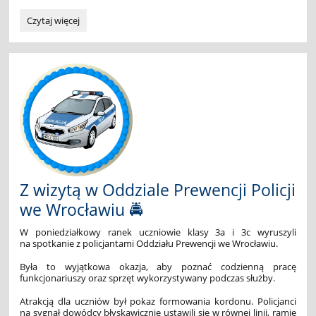
SZKOLNY
Czytaj więcej
KONKURS
PIĘKNEGO
PISANIA
DLA
KLAS
1-
3:
Z wizytą w Oddziale Prewencji Policji
we Wrocławiu 🚔
W poniedziałkowy ranek uczniowie klasy 3a i 3c wyruszyli
na spotkanie z policjantami Oddziału Prewencji we Wrocławiu.
Była to wyjątkowa okazja, aby poznać codzienną pracę
funkcjonariuszy oraz sprzęt wykorzystywany podczas służby.
Atrakcją dla uczniów był pokaz formowania kordonu. Policjanci
na sygnał dowódcy błyskawicznie ustawili się w równej linii, ramię