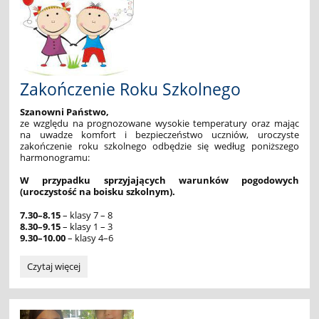
edycja
2025/2026:
Zakończenie Roku Szkolnego
Szanowni Państwo,
ze względu na prognozowane wysokie temperatury oraz mając
na uwadze komfort i bezpieczeństwo uczniów, uroczyste
zakończenie roku szkolnego odbędzie się według poniższego
harmonogramu:
W przypadku sprzyjających warunków pogodowych
(uroczystość na boisku szkolnym).
7.30–8.15
– klasy 7 – 8
8.30–9.15
– klasy 1 – 3
9.30–10.00
– klasy 4–6
Zakończenie
Czytaj więcej
Roku
Szkolnego: