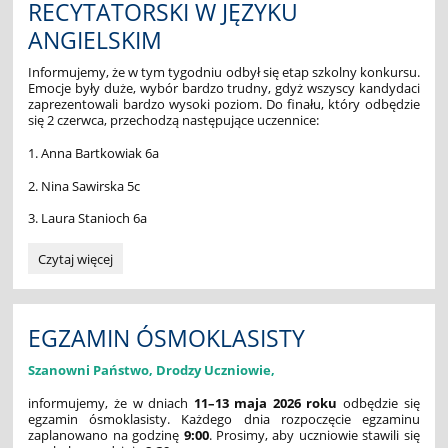
RECYTATORSKI W JĘZYKU
ANGIELSKIM
Informujemy, że w tym tygodniu odbył się etap szkolny konkursu.
Emocje były duże, wybór bardzo trudny, gdyż wszyscy kandydaci
zaprezentowali bardzo wysoki poziom. Do finału, który odbędzie
się 2 czerwca, przechodzą następujące uczennice:
1. Anna Bartkowiak 6a
2. Nina Sawirska 5c
3. Laura Stanioch 6a
MIĘDZYSZKOLNY
Czytaj więcej
KONKURS
RECYTATORSKI
W
JĘZYKU
EGZAMIN ÓSMOKLASISTY
ANGIELSKIM:
Szanowni Państwo, Drodzy Uczniowie,
informujemy, że w dniach
11–13 maja 2026 roku
odbędzie się
egzamin ósmoklasisty. Każdego dnia rozpoczęcie egzaminu
zaplanowano na godzinę
9:00
. Prosimy, aby uczniowie stawili się