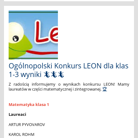
Złoty
medal
dla
Niny
Juszczyszyn!:
Ogólnopolski Konkurs LEON dla klas
1-3 wyniki 🦎🦎🦎
Z radością informujemy o wynikach konkursu LEON! Mamy
laureatów w części matematycznej i zintegrowanej.
🏆
Matematyka klasa 1
Laureaci
ARTUR PYVOVAROV
KAROL ROHM