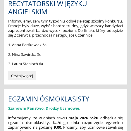
RECYTATORSKI W JĘZYKU
ANGIELSKIM
Informujemy, że w tym tygodniu odbył się etap szkolny konkursu.
Emocje były duże, wybór bardzo trudny, gdyż wszyscy kandydaci
zaprezentowali bardzo wysoki poziom. Do finału, który odbędzie
się 2 czerwca, przechodzą następujące uczennice:
1. Anna Bartkowiak 6a
2. Nina Sawirska 5c
3. Laura Stanioch 6a
MIĘDZYSZKOLNY
Czytaj więcej
KONKURS
RECYTATORSKI
W
JĘZYKU
EGZAMIN ÓSMOKLASISTY
ANGIELSKIM:
Szanowni Państwo, Drodzy Uczniowie,
informujemy, że w dniach
11–13 maja 2026 roku
odbędzie się
egzamin ósmoklasisty. Każdego dnia rozpoczęcie egzaminu
zaplanowano na godzinę
9:00
. Prosimy, aby uczniowie stawili się