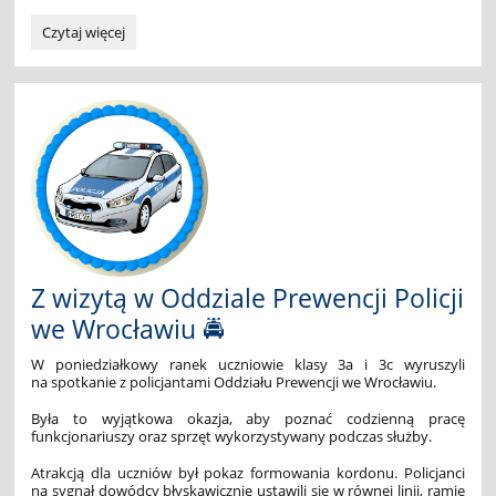
SZKOLNY
Czytaj więcej
KONKURS
PIĘKNEGO
PISANIA
DLA
KLAS
1-
3:
Z wizytą w Oddziale Prewencji Policji
we Wrocławiu 🚔
W poniedziałkowy ranek uczniowie klasy 3a i 3c wyruszyli
na spotkanie z policjantami Oddziału Prewencji we Wrocławiu.
Była to wyjątkowa okazja, aby poznać codzienną pracę
funkcjonariuszy oraz sprzęt wykorzystywany podczas służby.
Atrakcją dla uczniów był pokaz formowania kordonu. Policjanci
na sygnał dowódcy błyskawicznie ustawili się w równej linii, ramię