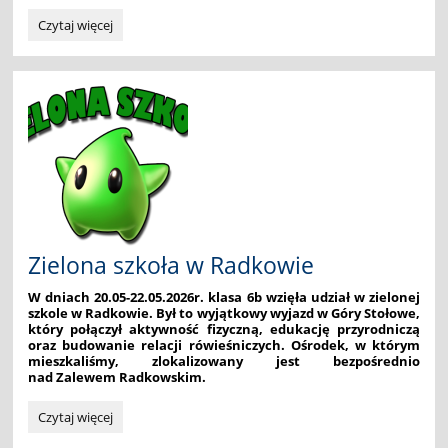
Wycieczka
Czytaj więcej
do
Krakowa:
Zielona szkoła w Radkowie
W dniach 20.05-22.05.2026r. klasa 6b wzięła udział w zielonej
szkole w Radkowie. Był to wyjątkowy wyjazd w Góry Stołowe,
który połączył aktywność fizyczną, edukację przyrodniczą
oraz budowanie relacji rówieśniczych. Ośrodek, w którym
mieszkaliśmy, zlokalizowany jest bezpośrednio
nad Zalewem Radkowskim.
Zielona
Czytaj więcej
szkoła