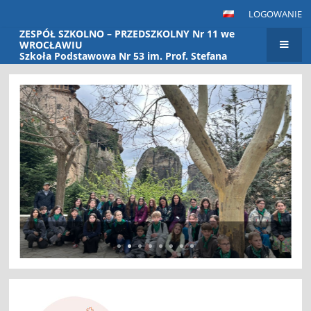
LOGOWANIE
ZESPÓŁ SZKOLNO – PRZEDSZKOLNY Nr 11 we
WROCŁAWIU
Szkoła Podstawowa Nr 53 im. Prof. Stefana
Banacha Przedszkole Nr 115
Strona
główna