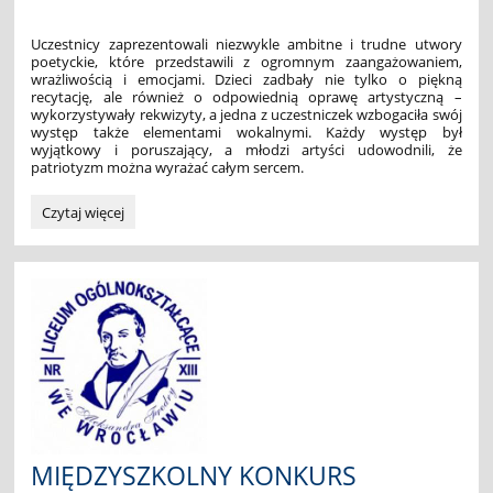
Uczestnicy zaprezentowali niezwykle ambitne i trudne utwory
poetyckie, które przedstawili z ogromnym zaangażowaniem,
wrażliwością i emocjami. Dzieci zadbały nie tylko o piękną
recytację, ale również o odpowiednią oprawę artystyczną –
wykorzystywały rekwizyty, a jedna z uczestniczek wzbogaciła swój
występ także elementami wokalnymi. Każdy występ był
wyjątkowy i poruszający, a młodzi artyści udowodnili, że
patriotyzm można wyrażać całym sercem.
Patriotyczny
Czytaj więcej
konkurs
recytatorski
"Mów
sercem":
MIĘDZYSZKOLNY KONKURS