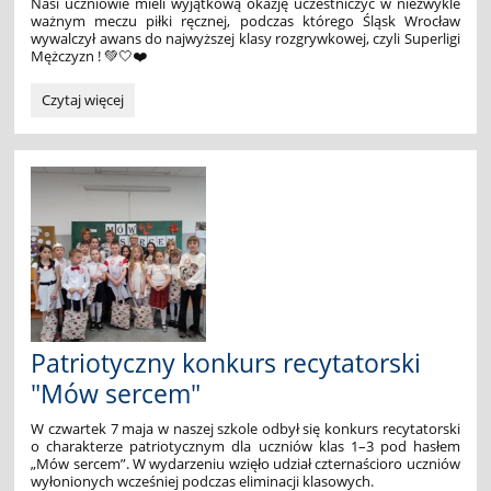
Nasi uczniowie mieli wyjątkową okazję uczestniczyć w niezwykle
ważnym meczu piłki ręcznej, podczas którego
Śląsk Wrocław
wywalczył awans do najwyższej klasy rozgrywkowej, czyli Superligi
Mężczyzn ! 💚🤍❤️
Handballmania
Czytaj więcej
🤾‍♂️
🔥:
Patriotyczny konkurs recytatorski
"Mów sercem"
W czwartek 7 maja w naszej szkole odbył się konkurs recytatorski
o charakterze patriotycznym dla uczniów klas 1–3 pod hasłem
„Mów sercem”. W wydarzeniu wzięło udział czternaścioro uczniów
wyłonionych wcześniej podczas eliminacji klasowych.