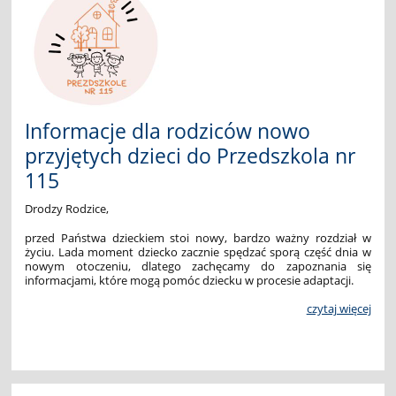
Informacje dla rodziców nowo
przyjętych dzieci do Przedszkola nr
115
Drodzy Rodzice,
przed Państwa dzieckiem stoi nowy, bardzo ważny rozdział w
życiu. Lada
moment
dziecko
zacznie
spędzać
sporą
część
dnia
w
nowym
otoczeniu,
dlatego
zachęcamy
do
zapoznania
się
informacjami,
które
mogą
pomóc
dziecku
w procesie adaptacji.
czytaj więcej