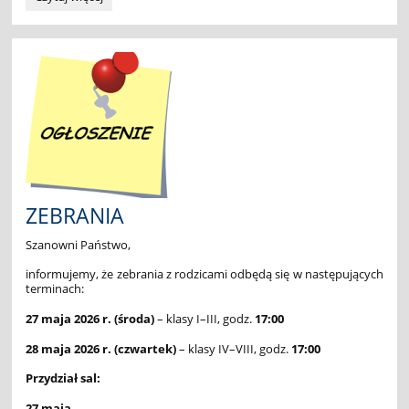
Konkurs
z
Języka
Angielskiego
"LEON"-
wyniki:
ZEBRANIA
Szanowni Państwo,
informujemy, że zebrania z rodzicami odbędą się w następujących
terminach:
27 maja 2026 r. (środa)
– klasy I–III, godz.
17:00
28 maja 2026 r. (czwartek)
– klasy IV–VIII, godz.
17:00
Przydział sal:
27 maja