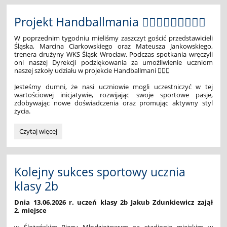
czyli
niesamowity
Projekt Handballmania 🤾🏻‍♀️🤾🏻‍♀️🤾🏻‍♀️
lot
w
W poprzednim tygodniu mieliśmy zaszczyt gościć przedstawicieli
przyszłość
Śląska, Marcina Ciarkowskiego oraz Mateusza Jankowskiego,
🚀
trenera drużyny WKS Śląsk Wrocław. Podczas spotkania wręczyli
oni naszej Dyrekcji podziękowania za umożliwienie uczniom
🚀
naszej szkoły udziału w projekcie Handballmani 🤾🏻‍♀️
🚀:
Jesteśmy dumni, że nasi uczniowie mogli uczestniczyć w tej
wartościowej inicjatywie, rozwijając swoje sportowe pasje,
zdobywając nowe doświadczenia oraz promując aktywny styl
życia.
Projekt
Czytaj więcej
Handballmania
🤾🏻‍♀️
🤾🏻‍♀️
🤾🏻‍♀️:
Kolejny sukces sportowy ucznia
klasy 2b
Dnia 13.06.2026 r. uczeń klasy 2b Jakub Zdunkiewicz zajął
2. miejsce
w Ślężańskim Biegu Młodzieżowym na stadionie miejskim w