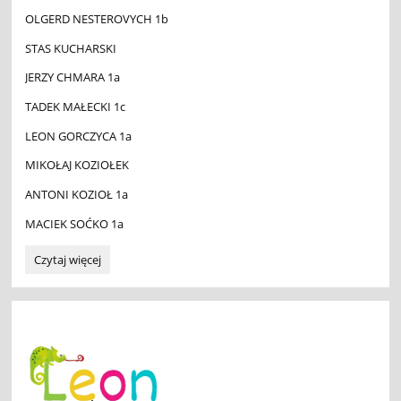
OLGERD NESTEROVYCH 1b
STAS KUCHARSKI
JERZY CHMARA 1a
TADEK MAŁECKI 1c
LEON GORCZYCA 1a
MIKOŁAJ KOZIOŁEK
ANTONI KOZIOŁ 1a
MACIEK SOĆKO 1a
Ogólnopolski
Czytaj więcej
Konkurs
LEON
dla
klas
1-
3
wyniki
🦎