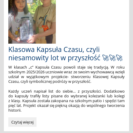
Klasowa Kapsuła Czasu, czyli
niesamowity lot w przyszłość 🚀🚀🚀
W klasach „c” Kapsuła Czasu powoli staje się tradycją. W roku
szkolnym 2025/2026 uczniowie wraz ze swoim wychowawcą wzięli
udział w wyjątkowym projekcie- stworzeniu Klasowej Kapsuły
Czasu, czyli symbolicznej podróży w przyszłość.
Każdy uczeń napisał list do siebie… z przyszłości. Dodatkowo
do kapsuły trafiły listy pisane do wybranej koleżanki lub kolegi
z klasy. Kapsuła została zakopana na szkolnym patio i spędzi tam
pięć lat. Projekt okazał się piękną okazją do wspólnego tworzenia
historii.
Klasowa
Czytaj więcej
Kapsuła
Czasu,