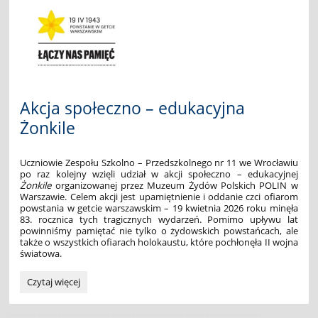
EDITION":
Akcja społeczno – edukacyjna
Żonkile
Uczniowie Zespołu Szkolno – Przedszkolnego nr 11 we Wrocławiu
po raz kolejny wzięli udział w akcji społeczno – edukacyjnej
Żonkile
organizowanej przez Muzeum Żydów Polskich POLIN w
Warszawie. Celem akcji jest upamiętnienie i oddanie czci ofiarom
powstania w getcie warszawskim – 19 kwietnia 2026 roku minęła
83. rocznica tych tragicznych wydarzeń. Pomimo upływu lat
powinniśmy pamiętać nie tylko o żydowskich powstańcach, ale
także o wszystkich ofiarach holokaustu, które pochłonęła II wojna
światowa.
Akcja
Czytaj więcej
społeczno
–