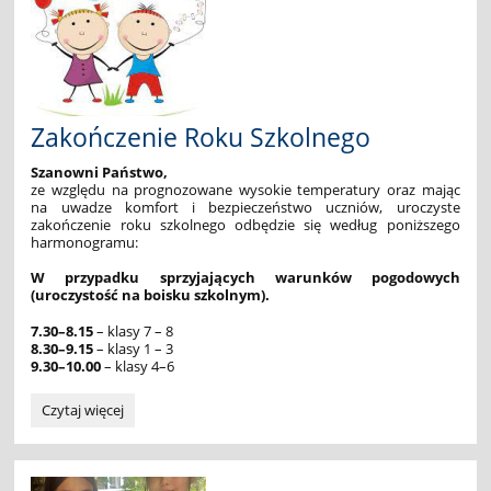
edycja
2025/2026:
Zakończenie Roku Szkolnego
Szanowni Państwo,
ze względu na prognozowane wysokie temperatury oraz mając
na uwadze komfort i bezpieczeństwo uczniów, uroczyste
zakończenie roku szkolnego odbędzie się według poniższego
harmonogramu:
W przypadku sprzyjających warunków pogodowych
(uroczystość na boisku szkolnym).
7.30–8.15
– klasy 7 – 8
8.30–9.15
– klasy 1 – 3
9.30–10.00
– klasy 4–6
Zakończenie
Czytaj więcej
Roku
Szkolnego: