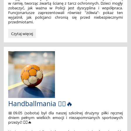
w ramię, tworząc zwartą ścianę z tarcz ochronnych. Dzieci mogły
zobaczyć, jak ważna w Policji jest dyscyplina i współpraca.
Funcjonariusze zaprezentowali również "żółwia"- pokaz ten
wyjaśnił, jak policjanci chronią się przed niebezpiecznymi
przedmiotami.
Z
Czytaj więcej
wizytą
w
Oddziale
Prewencji
Policji
we
Wrocławiu
🚔:
Handballmania 🤾‍♂️🔥
📅09.05 (sobota) był dla naszej szkolnej drużyny piłki ręcznej
dniem pełnym wielkich emocji i niezapomnianych sportowych
przeżyć! 🤾‍♂️🔥