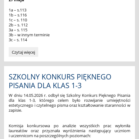
1a – s.113
1b – s.116
1c – s. 110
2b – s. 112
3a – s. 115
3b – w innym terminie
3c – s. 114
ZEBRANIA:
Czytaj więcej
SZKOLNY KONKURS PIĘKNEGO
PISANIA DLA KLAS 1-3
W dniu 14.05.2026 r. odbył się Szkolny Konkurs Pięknego Pisania
dla klas 1-3, którego celem było rozwijanie umiejętności
estetycznego i czytelnego pisma oraz kształtowanie staranności w
zapisie.
Komisja konkursowa po analizie wszystkich prac wyłoniła
laureatów oraz przyznała wyróżnienia następujący uczniom
i uczennicom na poszczególnych poziomach: