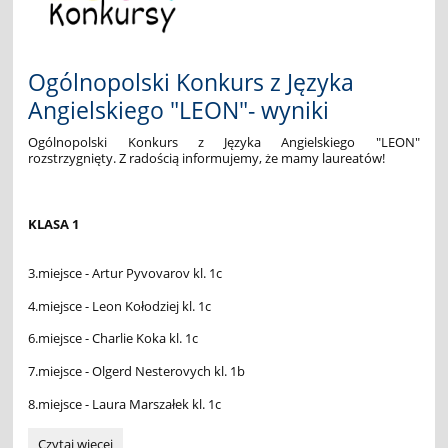
🦎
🦎:
Ogólnopolski Konkurs z Języka
Angielskiego "LEON"- wyniki
Ogólnopolski Konkurs z Języka Angielskiego "LEON"
rozstrzygnięty. Z radością informujemy, że mamy laureatów!
KLASA 1
3.miejsce - Artur Pyvovarov kl. 1c
4.miejsce - Leon Kołodziej kl. 1c
6.miejsce - Charlie Koka kl. 1c
7.miejsce - Olgerd Nesterovych kl. 1b
8.miejsce - Laura Marszałek kl. 1c
Ogólnopolski
Czytaj więcej