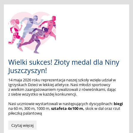
w
Radkowie:
Wielki sukces! Złoty medal dla Niny
Juszczyszyn!
14 maja 2026 roku reprezentacja naszej szkoły wzięła udział w
Igrzyskach Dzieci w lekkiej atletyce. Nasi młodzi sportowcy
z wielkim zaangażowaniem rywalizowali z rówieśnikami, dając
z siebie wszystko w każdej konkurencji.
Nasi uczniowie wystartowali w następujących dyscyplinach:
b
iegi
na 60 m, 300 m, 1000 m,
s
ztafeta 4x100 m,
skok w dal oraz rzut
piłeczką palantową
Wielki
Czytaj więcej
sukces!