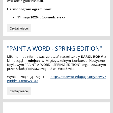
w szkole o godzinie
8:30
.
Harmonogram egzaminów:
11 maja 2026 r. (poniedziałek)
EGZAMIN
Czytaj więcej
ÓSMOKLASISTY:
"PAINT A WORD - SPRING EDITION"
Miło nam poinformować, że uczeń naszej szkoły
KAROL ROHM
z
kl. 1c zajął
II miejsce
w Międzyszkolnym Konkursie Plastyczno-
Językowym "PAINT A WORD - SPRING EDITION" organizowanym
przez Szkołę Podstawową nr 3 we Wrocławiu.
Wyniki znajdują się tu:
https://sp3wroc.edupage.org/news/?
gtnid=313#news-313
"PAINT
Czytaj więcej
A
WORD
-
SPRING