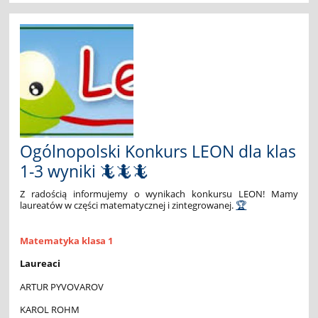
Złoty
medal
dla
Niny
Juszczyszyn!:
Ogólnopolski Konkurs LEON dla klas
1-3 wyniki 🦎🦎🦎
Z radością informujemy o wynikach konkursu LEON! Mamy
laureatów w części matematycznej i zintegrowanej.
🏆
Matematyka klasa 1
Laureaci
ARTUR PYVOVAROV
KAROL ROHM